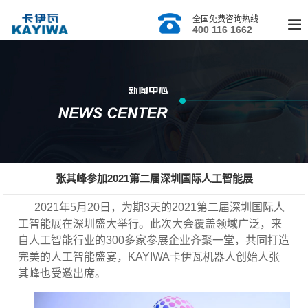
全国免费咨询热线
400 116 1662
张其峰参加2021第二届深圳国际人工智能展
2021
年
5
月
20
日，为期
3
天的
2021
第二届深圳国际人
工智能展在深圳盛大举行。此次大会覆盖领域广泛，来
自人工智能行业的
300
多家参展企业齐聚一堂，共同打造
完美的人工智能盛宴，
KAYIWA
卡伊瓦机器人创始人张
其峰也受邀出席。