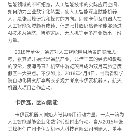
智能领域的不断拓宽，人工智能技术的实际应用空间，
如何助力企业数字化转型，使人工智能深度赋能机器
人，是张其峰研究和探讨的方向。即便卡伊瓦机器人在
人工智能领域颇有成绩，但是张其峰仍然希望能够通过
AI
技术为通航、智能家居、无人机等更多产业做出一份
力量。
2018
年至今，通过对人工智能应用场景的实际思
考，张其峰开始涉足通航产业，凭借丰富的经验和敏锐
的嗅觉，使海岛直升机空中游览项目成为双月湾旅游度
假区一大亮点。不仅如此，
2018
年
4
月
4
日，甘肃省科学
院自动化研究所李所长参观并考察卡伊瓦机器人，航天
机器人项目合作启动。
卡伊瓦，因
AI
赋能
卡伊瓦机器人创始人张其峰用行动力量，一点一滴为
人工智能赋能企业化数字转型付出行动。自从
2015
年张
其峰担任广州卡伊瓦机器人科技有限公司创始人、董事