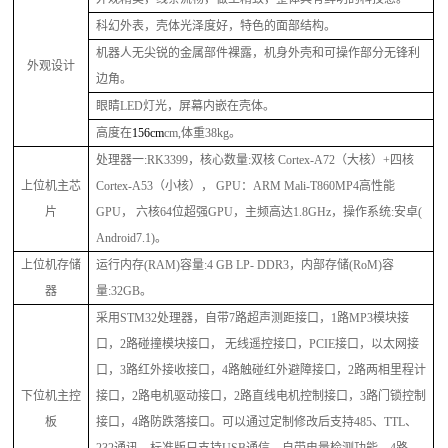
科幻外表，壳体光泽度好，特色的面部结构。
机器人无尖锐的金属部件裸露，机身外壳和可操作部分无锋利
外观设计
边角。
眼睛
LED灯光，屏幕内嵌在壳体。
高度在
15
6
cm
cm,体重
38
kg。
处理器一
:RK3399，核心数量:双核 Cortex-A72（大核）+四核
上位机主芯
Cortex-A53（小核）， GPU：ARM Mali-T860MP4高性能
片
GPU， 六核64位超强GPU，主频高达1.8GHz，操作系统:安卓(
Android7.1)。
上位机存储
运行内存
(RAM)容量:4 GB LP- DDR3，内部存储(RoM)容
器
量:32GB。
采用
STM32处理器，自带7路超声测距接口，1路MP3模块接
口，2路碰撞模块接口， 无线遥控接口，PCIE接口，以太网接
口，3路红外接收接口，4路触碰红外避障接口，2路两相里程计
下位机主控
接口，2路电机驱动接口，2路直线电机控制接口，3路门锁控制
板
接口，4路防跌落接口。可以通过定制修改后支持485、TTL、
232通讯，标准版只支持USB通信，自带电量检测功能，4路