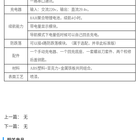
一路串口通讯。
充电器
输入：交流
220v，输出：直流29.4v。
8
AH聚合物锂电池，续航
4
小时。
续航能力
带电量显示模块。
导航模式下电量低时候可以自己回去充电。
防跌落
可以接
4路防跌落模块。（属于选配，并非此标准版）
一个手动充电器、一个回充底座、一套螺丝刀套件、两个检修
配件
后盖钥匙。
材料
ABS
塑料
+亚克力+金属铁板共同组合。
表面工艺
喷漆。
上一篇：
无
下一篇：
无
相关产品