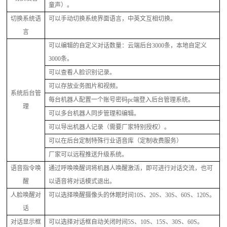
童声）。
切换系统语
可以手动切换系统界面语言，中英文互相切换。
言
可以编辑的自定义对话数量：云端后台
3000条，本地自定义
3000条。
可以查看人脸识别记录。
可以存放业务图片和视频。
系统后台管
每台机器人配置一个账号密码
pc端登入后台管理系统。
理
可以多台机器人同步管理和编辑。
可以导出机器人记录（需要厂家特别授权）。
可以在后台定制特殊行业语音库（定制收费服务）
厂家可以远程推送升级系统。
语音指令唤
通过呼唤唤醒词将机器人唤醒激活，即可进行对话交流，也可
醒
以语音将对话模式退出。
人脸唤醒对
可以选择唤醒摄像头的休眠时间
10S、20S、30S、60S、120S。
话
对话显示框
可以选择对话框自动关闭时间
5S、10S、15S、30S、60S。