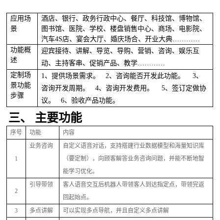
应用场
酒店、银行、政务行政中心、餐厅、科技馆、博物馆、
景
图书馆、医院、学校、楼盘销售中心、商场、电影院、
汽车
4S店、宴会大厅、婚庆场合、开业大典…………
功能概
迎宾接待、讲解、导览、导购、营销、咨询、娱乐互
述
动、主持客串、促销产品、教学
…………
定制场
1、提供场景需求。 2、咨询能否开发此功能。 3、
景功能
咨询开发周期。 4、咨询开发费用。 5、签订定做协
步骤
议。 6、验收产品功能。
三、
主要功能
序号
功能
内容
业务咨询
自定义语音对话，支持搭建行业数据模型和海量知识库
1
（要定制），向顾客解答业务咨询问题，并能不断地智
能学习优化。
引导带领
客人语音交互后机器人带领客人到达指定点，带领完返
2
回起始点。
3
多点讲解
可以实现多点导航，并且自定义多点讲解