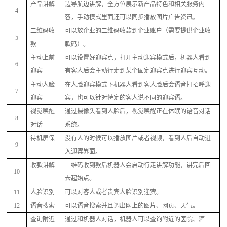
产品讲解
边导航边讲解，全方位展示新产品特色和相关服务内
4
容，手动模式里面还可以同步播放图片广告资讯。
二维码收
可以放企业的二维码收款到企业账户（需要提供企业收
5
款
款码）。
主动上前
可以设置好迎宾点，打开主动迎宾模式后，机器人看到
6
迎宾
有客人后会主动行走到某个固定迎宾点进行迎宾互动。
主动人脸
在人脸迎宾模式下机器人看到客人脸后会语音打招呼迎
7
迎宾
宾，也可以针对特定的客人说不同的迎宾语。
视觉唤醒
通过摄像头看到人脸后，视觉唤醒正在休眠的语音对话
8
对话
系统。
待机屏保
没有人的时候可以播放图片或者视频，看到人后自动进
9
入迎宾界面。
收款讲解
二维码收到款后机器人会启动行走讲解功能，讲完后回
10
去起始点。
11
人脸识别
可以对客人或者贵宾人脸识别迎宾。
12
语音搜索
可以语音搜索并且调出网上的图片、网页、天气。
查询附近
通过和机器人对话，机器人可以查询附近的医院、酒