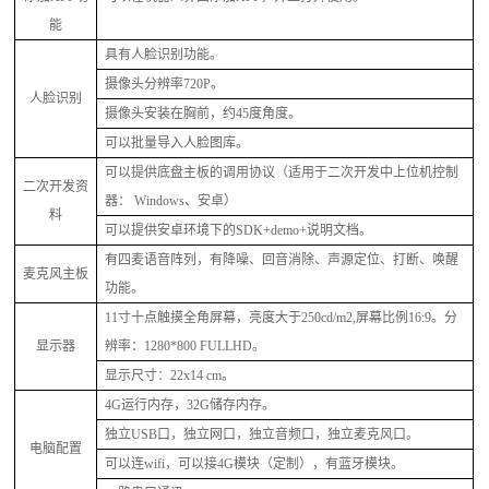
能
具有人脸识别功能。
摄像头分辨率
720P。
人脸识别
摄像头安装在胸前，约
45度角度。
可以批量导入人脸图库。
可以提供底盘主板的调用协议（适用于二次开发中上位机控制
二次开发资
器：
Windows、安卓）
料
可以提供安卓环境下的
SDK+demo+说明文档。
有
四
麦语音阵列，有降噪、回音消除、声源定位、打断、唤醒
麦克风主板
功能。
11寸十点触摸全角屏幕，亮度大于250cd/m2,屏幕比例16:9。分
显示器
辨率：1280*800 FULLHD。
显示尺寸：
22x14 cm。
4G运行内存，32G储存内存。
独立
USB口，独立网口，独立音频口，独立麦克风口。
电脑配置
可以连
wifi，可以接4G模块（定制），有蓝牙模块。