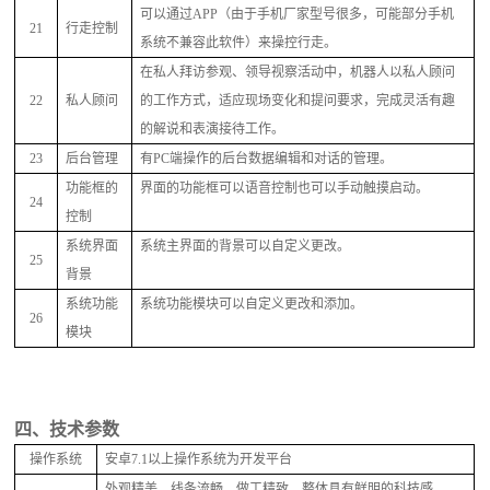
可以通过
APP（由于手机厂家型号很多，可能部分手机
21
行走控制
系统不兼容此软件）来
操
控行走。
在私人拜访参观、领导视察活动中，机器人以私人顾问
22
私人顾问
的工作方式，适应现场变化和提问要求，完成灵活有趣
的解说和表演接待工作。
23
后台管理
有
PC端操作的后台数据编辑和对话的管理。
功能框的
界面的功能框可以语音控制也可以手动触摸启动。
24
控制
系统界面
系统主界面的背景可以自定义更改。
25
背景
系统功能
系统功能模块可以自定义更改和添加。
26
模块
四、技术参数
操作系统
安卓
7
.
1
以上操作系统为开发平台
外观精美，线条流畅，做工精致，整体具有鲜明的科技感。