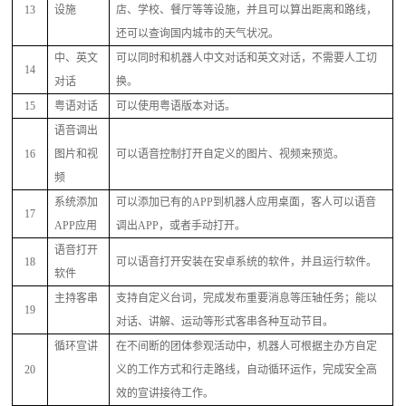
13
设施
店、学校、餐厅等等设施，并且可以算出距离和路线，
还可以查询国内城市的天气状况。
中、英文
可以同时和机器人中文对话和英文对话，不需要人工切
14
对话
换。
15
粤语对话
可以使用粤语版本对话。
语音调出
16
图片和视
可以语音控制打开自定义的图片、视频来预览。
频
系统添加
可以添加已有的
APP到机器人应用桌面，客人可以语音
17
APP应用
调出APP，或者手动打开。
语音打开
18
可以语音打开安装在安卓系统的软件，并且运行软件。
软件
主持客串
支持自定义台词，完成发布重要消息等压轴任务；能以
19
对话、讲解、运动等形式客串各种互动节目。
循环宣讲
在不间断的团体参观活动中，机器人可根据主办方自定
20
义的工作方式和行走路线，自动循环运作，完成安全高
效的宣讲接待工作。