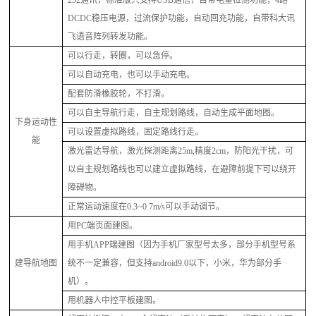
DCDC稳压电源，过流保护功能，自动回充功能，自带科大讯
飞语音阵列转发功能。
可以行走，转圈，可以急停。
可以自动充电，也可以手动充电。
配套防滑橡胶轮，不打滑。
可以自主导航行走，自主规划路线，自动生成平面地图。
下身运动性
可以设置虚拟路线，固定路线行走。
能
激光雷达导航，激光探测距离
25m,精度2cm，防阳光干扰，可
以自主规划路线也可以建立虚拟路线，在避障前提下可以绕开
障碍物。
正常运动速度在
0.3~0.7m/s可以手动调节。
用
PC端页面建图。
用手机
APP端建图（因为手机厂家型号太多，部分手机型号系
建导航地图
统不一定兼容，但支持android9.0以下，小米，华为部分手
机）。
用机器人中控平板建图。