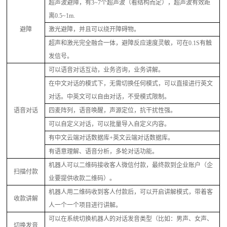
超声波避障，有
3~7个超声波（看结构而定），超声波有效距
离0.5~1m.
避障
激光避障，并且可以绕开障碍物。
超声和激光完全融合一体，避障反应速度灵敏，可在
0.1S有触
发信号。
可以语音对话互动，业务咨询，业务讲解。
在中文对话的模式下，无需切换任何模式，可以直接进行英文
对话。中英文可以自由对话，不受模式限制。
语音对话
四
麦阵列，语音唤醒，声源定位，抗干扰性强。
可以自定义对话，可以批量导入自定义内容。
有中文云端对话数据库
+英文云端对话数据库。
有语意理解、语音分析，多轮对话功能。
机器人可以二维码接收客人微信付款，最终款到企业账户（企
扫描付款
业要提供收款二维码）。
机器人用二维码收到客人付款后，可以开启讲解模式，带着客
收款讲解
人一个一个项目进行讲解。
可以在系统切换机器人的对话发音类型（比如：男声、女声、
切换发音