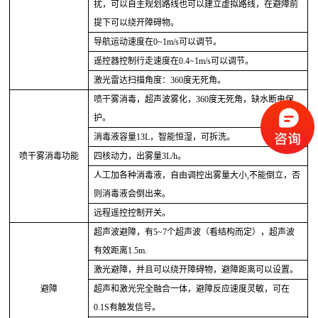
扰，可以自主规划路线也可以建立虚拟路线，在避障前
提下可以绕开障碍物。
导航运动速度在
0~1m/s可以调节。
遥控器控制行走速度在
0.4~1m/s可以调节。
激光雷达扫描角度：
360度无死角。
喷干雾消毒，超声波雾化，
360度无死角，缺水断电保
护。
消毒液容量
13L，智能恒湿，可拆洗。
喷干雾消毒功能
四核动力，出雾量
3L/h。
人工加各种消毒液，自由调控出雾量大小
,不能倒立，否
则消毒液会倒出来
。
远程遥控控制开关。
超声波避障，有
5~7个超声波（看结构而定），超声波
有效距离1.5m.
激光避障，并且可以绕开障碍物，避障距离可以设置。
避障
超声和激光完全融合一体，避障反应速度灵敏，可在
0.1S有触发信号。