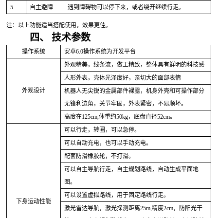
5
自主避障
遇到障碍物可以停下来，或者绕开继续行走。
注：以上功能适当搭配使用，效果更佳。
四、
技术参数
操作系统
安卓
6.0操作系统为开发平台
外观精美，线条流，做工精致，整体具有鲜明的科技感
人形外表，壳体光泽度好，亲切大的面部表情
外观设计
机器人无尖锐的金属部件裸露，机身外壳和可操作部分
无锋利边角，关节牢固，外表紧密，不易顺坏。
高度在
125cm,体重约50kg，底盘直径52cm。
可以行走，转圈，可以急停。
可以自动充电，也可以手动充电。
配套防滑橡胶轮，不打滑。
可以自主导航行走，自主规划路线，自动生成平面地
图。
可以设置虚拟路线，用于固定路线行走。
下身运动性能
激光雷达导航，激光探测距离
25m,精度2cm，防阳光干