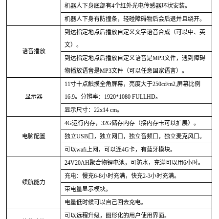
机器人下身底部有
4个红外光电传感器环状安装。
机器人下身有防撞条，轻碰障碍物后会后退并且绕开。
到达指定地点后播放自定义文字语音合成（可以中、英
文）。
语音播放
到达指定地点后播放自定义语音是
MP3文件，遇到障碍
物播放语音是MP3文件（可以任意国家语言）。
11寸十点触摸全角屏幕，亮度大于250cd/m2,屏幕比例
显示器
16:9。分辨率：
1920*1080 FULLHD
。
显示尺寸：
2
2x14
c
m
。
4G运行内存，32G储存内存（接内存卡可以扩展）。
电脑配置
独立
USB口，独立网口，独立音频口，独立麦克风口。
可以
wafi上网，可以连4G卡，有蓝牙模块。
24V
20
AH
聚合物锂电池，可防水，充满
可以用
6小时。
充电：慢充
6-8小时充满，快充2-3小时充满。
续航能力
带电量显示模块。
电量低时候可以自己回去充电。
可以远程升级，图形化的用户使用界面。