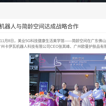
机器人与简龄空间达成战略合作
11
月
8
日，美业
5G
科技健康生活美学馆
——
简龄空间在广东佛山
广州卡伊瓦机器人科技有限公司
CEO
张其峰、广州欧曼护肤品有