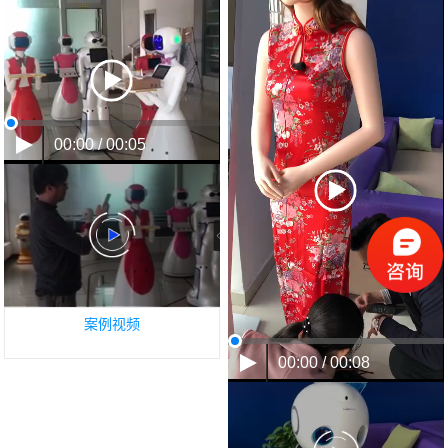
00:00 / 00:05
正常
案例视频
00:00 / 00:08
正常