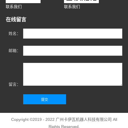
联系我们
联系我们
在线留言
姓名：
邮箱：
留言：
Copyright ©2019 - 2022
广州卡伊瓦机器人科技有限公司
All
Rights Reserved.