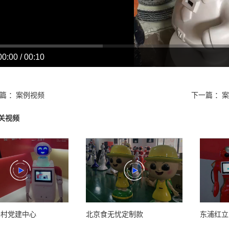
00:00 / 00:10
篇 ：
案例视频
下一篇 ：
案
关视频
一村党建中心
北京食无忧定制款
东浦红立